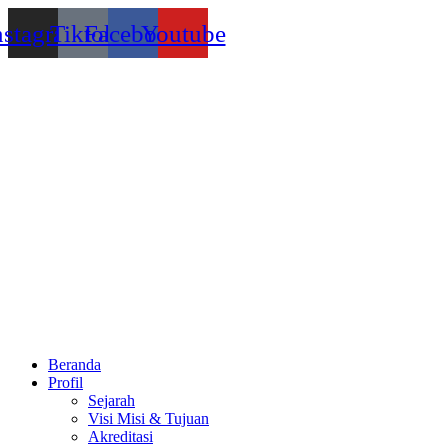
Lewati
nstagram
Tiktok
Facebook
Youtube
ke
konten
Beranda
Profil
Sejarah
Visi Misi & Tujuan
Akreditasi