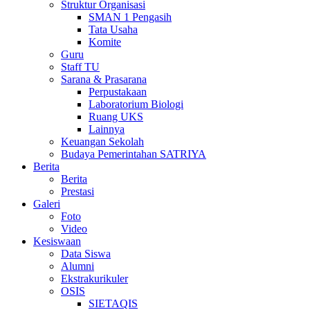
Struktur Organisasi
SMAN 1 Pengasih
Tata Usaha
Komite
Guru
Staff TU
Sarana & Prasarana
Perpustakaan
Laboratorium Biologi
Ruang UKS
Lainnya
Keuangan Sekolah
Budaya Pemerintahan SATRIYA
Berita
Berita
Prestasi
Galeri
Foto
Video
Kesiswaan
Data Siswa
Alumni
Ekstrakurikuler
OSIS
SIETAQIS