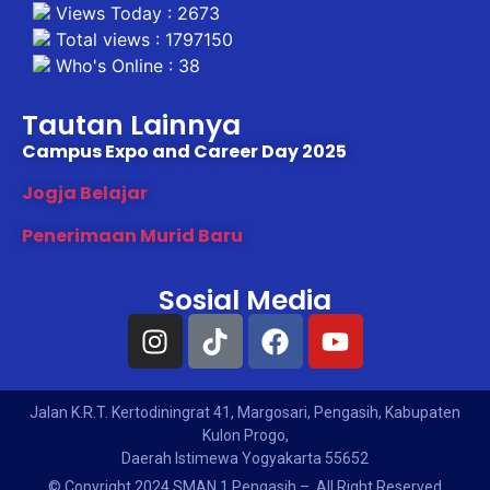
Views Today : 2673
Total views : 1797150
Who's Online : 38
Tautan Lainnya
Campus Expo and Career Day 2025
Jogja Belajar
Penerimaan Murid Baru
Sosial Media
Jalan K.R.T. Kertodiningrat 41, Margosari, Pengasih, Kabupaten
Kulon Progo,
Daerah Istimewa Yogyakarta 55652
© Copyright 2024 SMAN 1 Pengasih – All Right Reserved