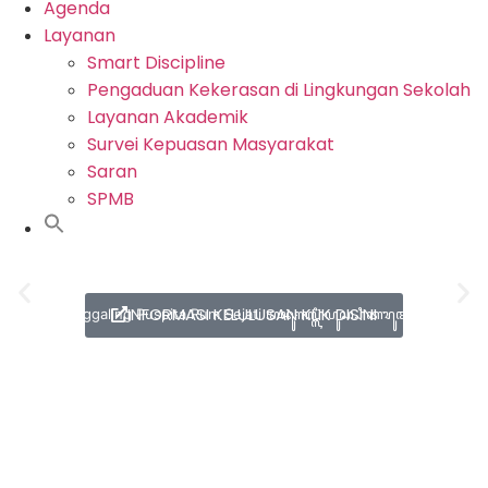
Agenda
Layanan
Smart Discipline
Pengaduan Kekerasan di Lingkungan Sekolah
Layanan Akademik
Survei Kepuasan Masyarakat
Saran
SPMB
SMAN 1 PENGASIH
INFORMASI KELULUSAN KLIK DISINI
Manunggaling Puspita Rum Sejati ꦩꦤꦸꦁꦒꦭ꧀ꦭꦶꦁꦥꦸꦱ꧀ꦥꦶꦠꦫꦸꦩ꧀ꦱꦼꦗꦠꦶ‍