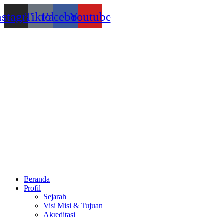
Lewati
nstagram
Tiktok
Facebook
Youtube
ke
konten
Beranda
Profil
Sejarah
Visi Misi & Tujuan
Akreditasi