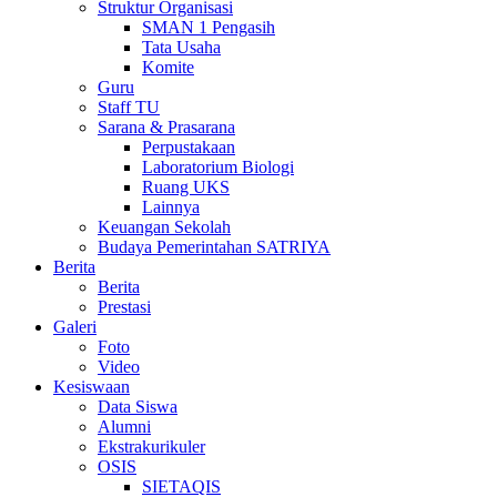
Struktur Organisasi
SMAN 1 Pengasih
Tata Usaha
Komite
Guru
Staff TU
Sarana & Prasarana
Perpustakaan
Laboratorium Biologi
Ruang UKS
Lainnya
Keuangan Sekolah
Budaya Pemerintahan SATRIYA
Berita
Berita
Prestasi
Galeri
Foto
Video
Kesiswaan
Data Siswa
Alumni
Ekstrakurikuler
OSIS
SIETAQIS