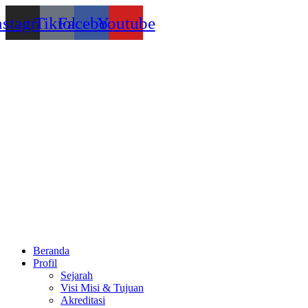
Lewati
nstagram
Tiktok
Facebook
Youtube
ke
konten
Beranda
Profil
Sejarah
Visi Misi & Tujuan
Akreditasi