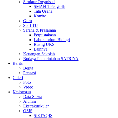
Struktur Organisasi
SMAN 1 Pengasih
Tata Usaha
Komite
Guru
Staff TU
Sarana & Prasarana
Perpustakaan
Laboratorium Biologi
Ruang UKS
Lainnya
Keuangan Sekolah
Budaya Pemerintahan SATRIYA
Berita
Berita
Prestasi
Galeri
Foto
Video
Kesiswaan
Data Siswa
Alumni
Ekstrakurikuler
OSIS
SIETAQIS