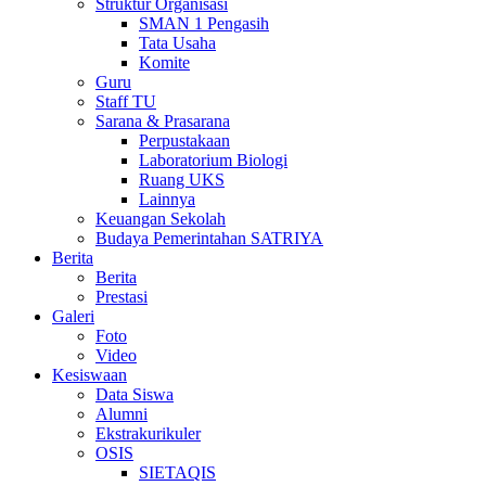
Struktur Organisasi
SMAN 1 Pengasih
Tata Usaha
Komite
Guru
Staff TU
Sarana & Prasarana
Perpustakaan
Laboratorium Biologi
Ruang UKS
Lainnya
Keuangan Sekolah
Budaya Pemerintahan SATRIYA
Berita
Berita
Prestasi
Galeri
Foto
Video
Kesiswaan
Data Siswa
Alumni
Ekstrakurikuler
OSIS
SIETAQIS