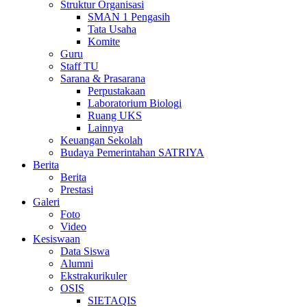
Struktur Organisasi
SMAN 1 Pengasih
Tata Usaha
Komite
Guru
Staff TU
Sarana & Prasarana
Perpustakaan
Laboratorium Biologi
Ruang UKS
Lainnya
Keuangan Sekolah
Budaya Pemerintahan SATRIYA
Berita
Berita
Prestasi
Galeri
Foto
Video
Kesiswaan
Data Siswa
Alumni
Ekstrakurikuler
OSIS
SIETAQIS