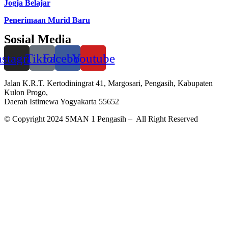
Jogja Belajar
Penerimaan Murid Baru
Sosial Media
nstagram
Tiktok
Facebook
Youtube
Jalan K.R.T. Kertodiningrat 41, Margosari, Pengasih, Kabupaten
Kulon Progo,
Daerah Istimewa Yogyakarta 55652
© Copyright 2024 SMAN 1 Pengasih – All Right Reserved