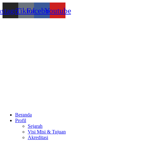
Lewati
nstagram
Tiktok
Facebook
Youtube
ke
konten
Beranda
Profil
Sejarah
Visi Misi & Tujuan
Akreditasi