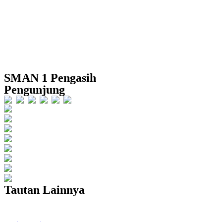
SMAN 1 Pengasih
Pengunjung
Users Today : 7555
Users Yesterday : 7432
This Month : 33221
This Year : 266653
Total Users : 418967
Views Today : 10486
Total views : 1828587
Who's Online : 35
Tautan Lainnya
Campus Expo and Career Day 2025