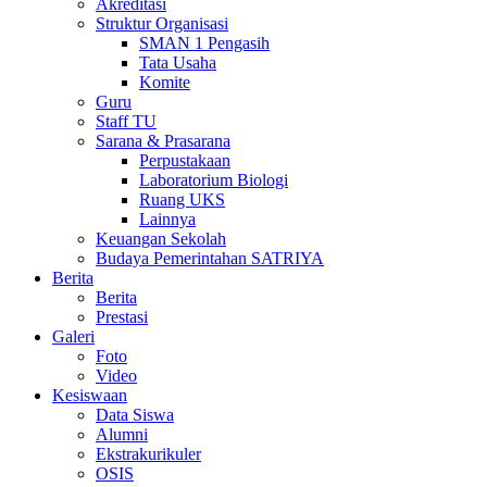
Akreditasi
Struktur Organisasi
SMAN 1 Pengasih
Tata Usaha
Komite
Guru
Staff TU
Sarana & Prasarana
Perpustakaan
Laboratorium Biologi
Ruang UKS
Lainnya
Keuangan Sekolah
Budaya Pemerintahan SATRIYA
Berita
Berita
Prestasi
Galeri
Foto
Video
Kesiswaan
Data Siswa
Alumni
Ekstrakurikuler
OSIS