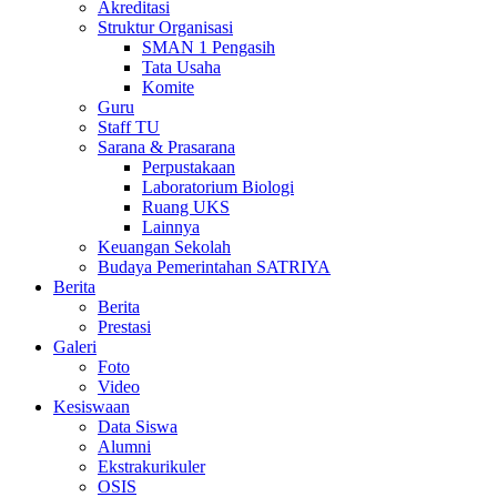
Akreditasi
Struktur Organisasi
SMAN 1 Pengasih
Tata Usaha
Komite
Guru
Staff TU
Sarana & Prasarana
Perpustakaan
Laboratorium Biologi
Ruang UKS
Lainnya
Keuangan Sekolah
Budaya Pemerintahan SATRIYA
Berita
Berita
Prestasi
Galeri
Foto
Video
Kesiswaan
Data Siswa
Alumni
Ekstrakurikuler
OSIS