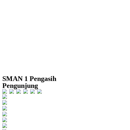
SMAN 1 Pengasih
Pengunjung
Users Today : 278
Users Yesterday : 1032
This Month : 9102
This Year : 242534
Total Users : 394848
Views Today : 649