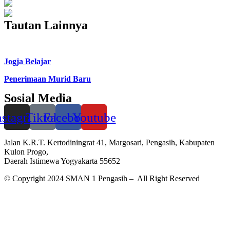
Total views : 1788732
Who's Online : 18
Tautan Lainnya
Campus Expo and Career Day 2025
Jogja Belajar
Penerimaan Murid Baru
Sosial Media
nstagram
Tiktok
Facebook
Youtube
Jalan K.R.T. Kertodiningrat 41, Margosari, Pengasih, Kabupaten
Kulon Progo,
Daerah Istimewa Yogyakarta 55652
© Copyright 2024 SMAN 1 Pengasih – All Right Reserved