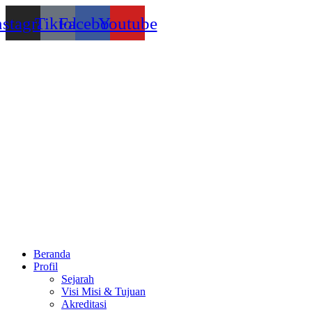
Lewati
nstagram
Tiktok
Facebook
Youtube
ke
konten
Beranda
Profil
Sejarah
Visi Misi & Tujuan
Akreditasi