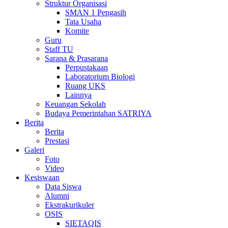
Struktur Organisasi
SMAN 1 Pengasih
Tata Usaha
Komite
Guru
Staff TU
Sarana & Prasarana
Perpustakaan
Laboratorium Biologi
Ruang UKS
Lainnya
Keuangan Sekolah
Budaya Pemerintahan SATRIYA
Berita
Berita
Prestasi
Galeri
Foto
Video
Kesiswaan
Data Siswa
Alumni
Ekstrakurikuler
OSIS
SIETAQIS