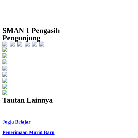
SMAN 1 Pengasih
Pengunjung
Users Today : 7482
Users Yesterday : 7432
This Month : 33148
This Year : 266580
Total Users : 418894
Views Today : 10386
Total views : 1828487
Who's Online : 43
Tautan Lainnya
Campus Expo and Career Day 2025
Jogja Belajar
Penerimaan Murid Baru