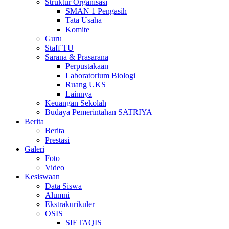
Struktur Organisasi
SMAN 1 Pengasih
Tata Usaha
Komite
Guru
Staff TU
Sarana & Prasarana
Perpustakaan
Laboratorium Biologi
Ruang UKS
Lainnya
Keuangan Sekolah
Budaya Pemerintahan SATRIYA
Berita
Berita
Prestasi
Galeri
Foto
Video
Kesiswaan
Data Siswa
Alumni
Ekstrakurikuler
OSIS
SIETAQIS