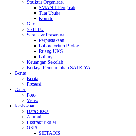
Struktur Organisasi
SMAN 1 Pengasih
Tata Usaha
Komite
Guru
Staff TU
Sarana & Prasarana
Perpustakaan
Laboratorium Biologi
Ruang UKS
Lainnya
Keuangan Sekolah
Budaya Pemerintahan SATRIYA
Berita
Berita
Prestasi
Galeri
Foto
Video
Kesiswaan
Data Siswa
Alumni
Ekstrakurikuler
OSIS
SIETAQIS