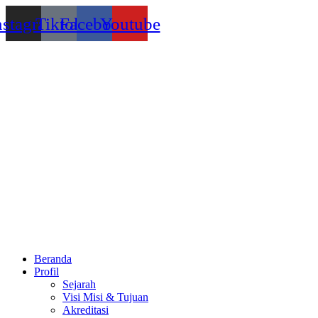
Lewati
nstagram
Tiktok
Facebook
Youtube
ke
konten
Beranda
Profil
Sejarah
Visi Misi & Tujuan
Akreditasi