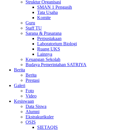
Struktur Organisasi
SMAN 1 Pengasih
Tata Usaha
Komite
Guru
Staff TU
Sarana & Prasarana
Perpustakaan
Laboratorium Biologi
Ruang UKS
Lainnya
Keuangan Sekolah
Budaya Pemerintahan SATRIYA
Berita
Berita
Prestasi
Galeri
Foto
Video
Kesiswaan
Data Siswa
Alumni
Ekstrakurikuler
OSIS
SIETAQIS