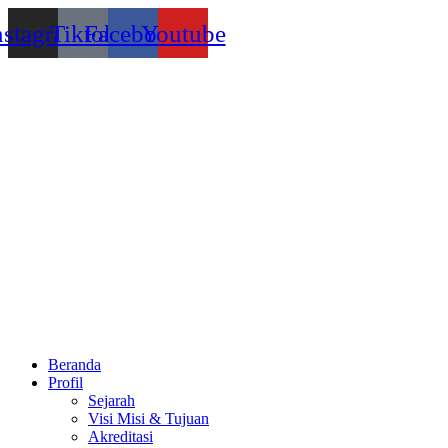
Lewati
nstagram
Tiktok
Facebook
Youtube
ke
konten
Beranda
Profil
Sejarah
Visi Misi & Tujuan
Akreditasi