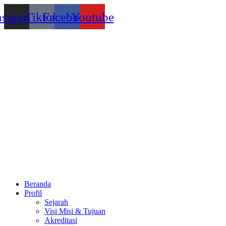
Lewati
nstagram
Tiktok
Facebook
Youtube
ke
konten
Beranda
Profil
Sejarah
Visi Misi & Tujuan
Akreditasi