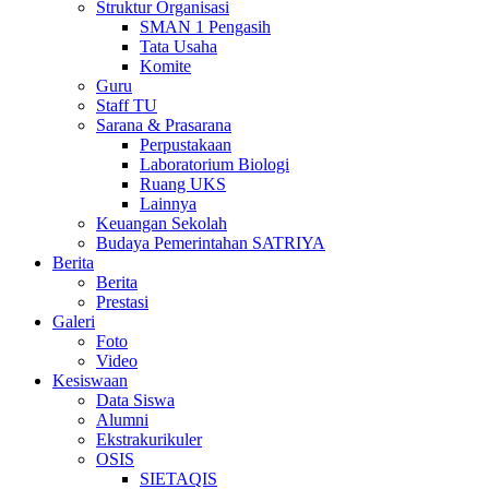
Struktur Organisasi
SMAN 1 Pengasih
Tata Usaha
Komite
Guru
Staff TU
Sarana & Prasarana
Perpustakaan
Laboratorium Biologi
Ruang UKS
Lainnya
Keuangan Sekolah
Budaya Pemerintahan SATRIYA
Berita
Berita
Prestasi
Galeri
Foto
Video
Kesiswaan
Data Siswa
Alumni
Ekstrakurikuler
OSIS
SIETAQIS