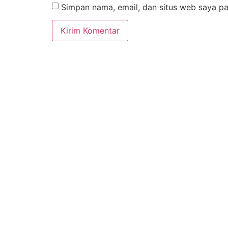
Simpan nama, email, dan situs web saya pa