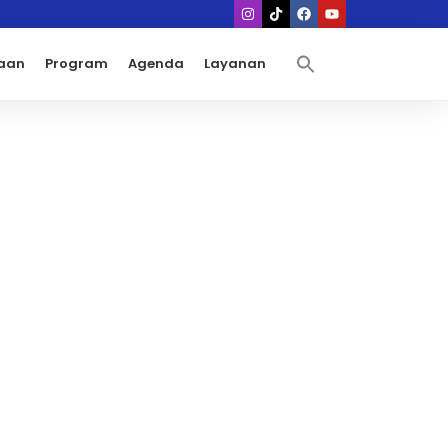
aan
Program
Agenda
Layanan