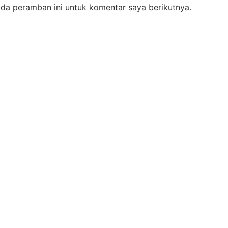
da peramban ini untuk komentar saya berikutnya.